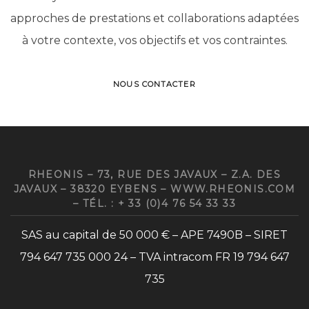
approches de prestations et collaborations adaptées
à votre contexte, vos objectifs et vos contraintes.
NOUS CONTACTER
RHEONIS – 73, RUE DES JAVAUX – Z.A. DES
JAVAUX – 38320 EYBENS – WWW.RHEONIS.COM
– TÉL. : + 33 (0)4 76 54 33 33
SAS au capital de 50 000 € – APE 7490B – SIRET
794 647 735 000 24 – TVA intracom FR 19 794 647
735