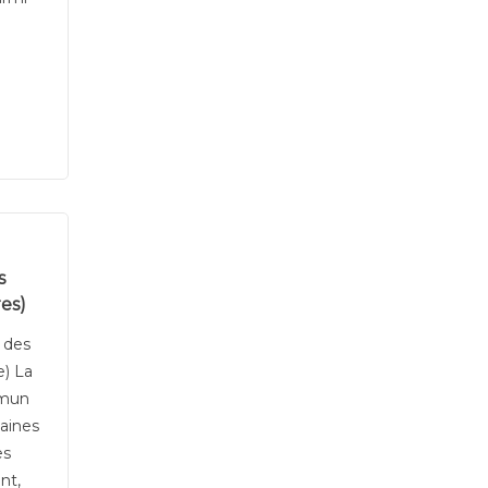
s
es)
e des
e) La
mmun
aines
es
nt,