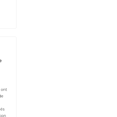
e
 ont
de
iés
tion