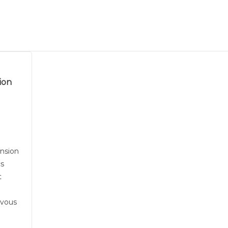
ion
ension
cs
t
 vous