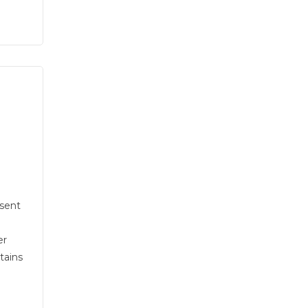
osent
er
tains