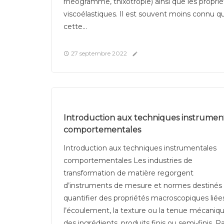
rhéogramme, thixotropie) ainsi que les propri
viscoélastiques. Il est souvent moins connu q
cette...
27 septembre 2022
Introduction aux techniques instrumen
comportementales
Introduction aux techniques instrumentales
comportementales Les industries de
transformation de matière regorgent
d’instruments de mesure et normes destinés
quantifier des propriétés macroscopiques liée
l’écoulement, la texture ou la tenue mécaniq
des ingrédients, produits finis ou semi-finis. P