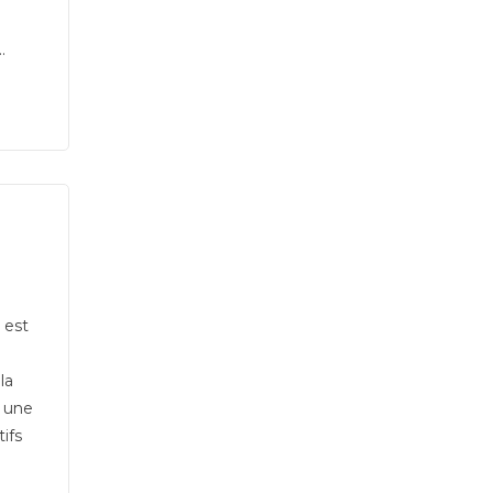
.
 est
la
l une
ifs