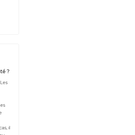
té ?
 Les
Les
e
as, il