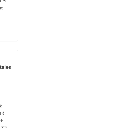
étés
ue
tales
 à
s à
ue
armi