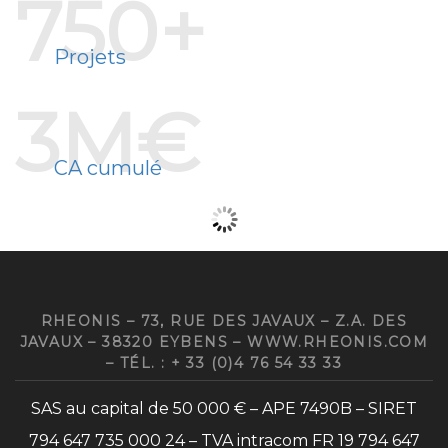
750+
Projets
3M€
CA cumulé
RHEONIS – 73, RUE DES JAVAUX – Z.A. DES
JAVAUX – 38320 EYBENS – WWW.RHEONIS.COM
– TÉL. : + 33 (0)4 76 54 33 33
SAS au capital de 50 000 € – APE 7490B – SIRET
794 647 735 000 24 – TVA intracom FR 19 794 647