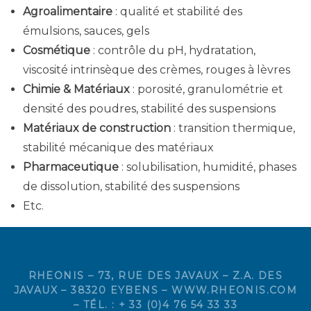
Agroalimentaire
: qualité et stabilité des
émulsions, sauces, gels
Cosmétique
: contrôle du pH, hydratation,
viscosité intrinsèque des crèmes, rouges à lèvres
Chimie & Matériaux
: porosité, granulométrie et
densité des poudres, stabilité des suspensions
Matériaux de construction
: transition thermique,
stabilité mécanique des matériaux
Pharmaceutique
: solubilisation, humidité, phases
de dissolution, stabilité des suspensions
Etc.
RHEONIS – 73, RUE DES JAVAUX – Z.A. DES
JAVAUX – 38320 EYBENS – WWW.RHEONIS.COM
– TÉL. : + 33 (0)4 76 54 33 33