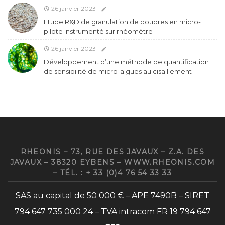
26 janvier 2023
Etude R&D de granulation de poudres en micro-
pilote instrumenté sur rhéomètre
26 janvier 2023
Développement d’une méthode de quantification
de sensibilité de micro-algues au cisaillement
RHEONIS – 73, RUE DES JAVAUX – Z.A. DES
JAVAUX – 38320 EYBENS – WWW.RHEONIS.COM
– TÉL. : + 33 (0)4 76 54 33 33
SAS au capital de 50 000 € – APE 7490B – SIRET
794 647 735 000 24 – TVA intracom FR 19 794 647