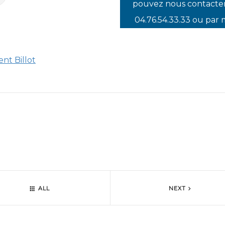
pouvez nous contacte
04.76.54.33.33 ou par 
ent Billot
ALL
NEXT