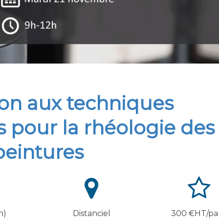
ion aux techniques
 pour la rhéologie des
peintures
h)
Distanciel
300 €HT/par