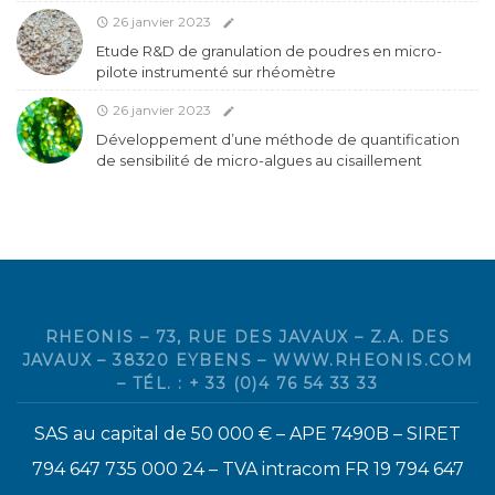
26 janvier 2023
Etude R&D de granulation de poudres en micro-
pilote instrumenté sur rhéomètre
26 janvier 2023
Développement d’une méthode de quantification
de sensibilité de micro-algues au cisaillement
RHEONIS – 73, RUE DES JAVAUX – Z.A. DES
JAVAUX – 38320 EYBENS – WWW.RHEONIS.COM
– TÉL. : + 33 (0)4 76 54 33 33
SAS au capital de 50 000 € – APE 7490B – SIRET
794 647 735 000 24 – TVA intracom FR 19 794 647