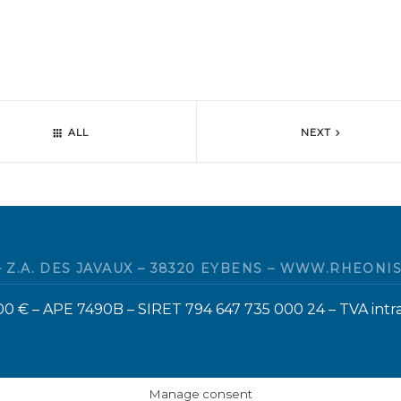
ALL
NEXT
 Z.A. DES JAVAUX – 38320 EYBENS – WWW.RHEONIS.COM
00 € – APE 7490B – SIRET 794 647 735 000 24 – TVA int
Manage consent