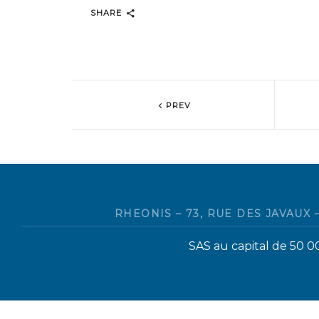
SHARE
PREV
RHEONIS – 73, RUE DES JAVAUX –
SAS au capital de 50 0