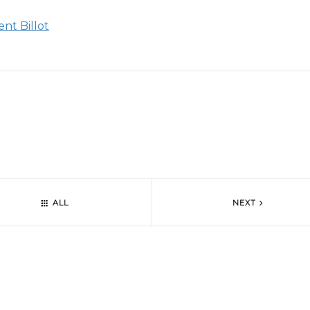
ent Billot
ALL
NEXT