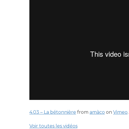
4.03 – La bétonnière
from
amàco
on
Vimeo
.
Voir toutes les vidéos