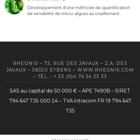
Développement d’une méthode de quantification
de sensibilité de micro-algues au cisaillement
RHEONIS – 73, RUE DES JAVAUX – Z.A. DES
JAVAUX – 38320 EYBENS – WWW.RHEONIS.COM
– TÉL. : + 33 (0)4 76 54 33 33
SAS au capital de 50 000 € – APE 7490B – SIRET
794 647 735 000 24 – TVA intracom FR 19 794 647
735