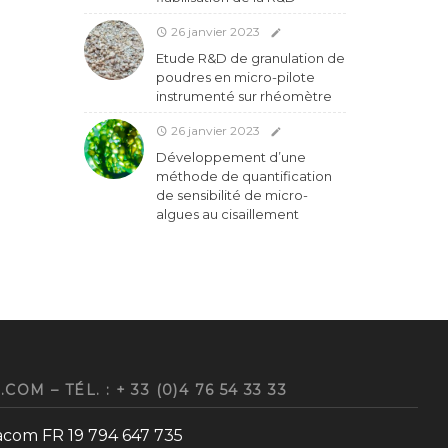
26 janvier 2023
Etude R&D de granulation de
poudres en micro-pilote
instrumenté sur rhéomètre
26 janvier 2023
Développement d’une
méthode de quantification
de sensibilité de micro-
algues au cisaillement
 – TÉL. : + 33 (0)4 76 54 33 33
racom FR 19 794 647 735