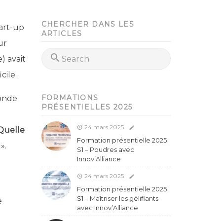
CHERCHER DANS LES
tart-up
ARTICLES
ur
) avait
cile.
FORMATIONS
onde
PRÉSENTIELLES 2025
24 mars 2025
uelle
Formation présentielle 2025
».
S1 – Poudres avec
Innov’Alliance
24 mars 2025
Formation présentielle 2025
S1 – Maîtriser les gélifiants
e
avec Innov’Alliance