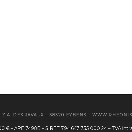
 Z.A. DES JAVAUX – 38320 EYBENS – WWW.RHEONIS.COM
00 € – APE 7490B – SIRET 794 647 735 000 24 – TVA int