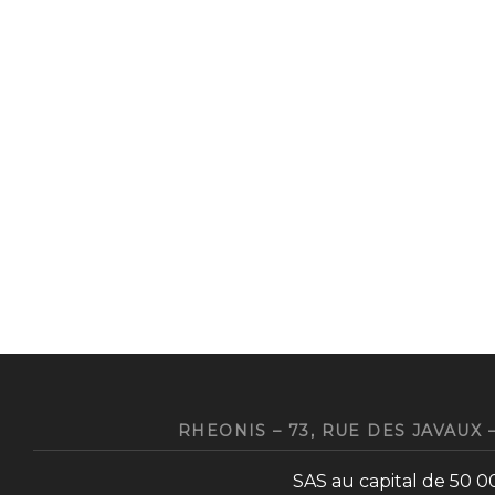
RHEONIS – 73, RUE DES JAVAUX –
SAS au capital de 50 0