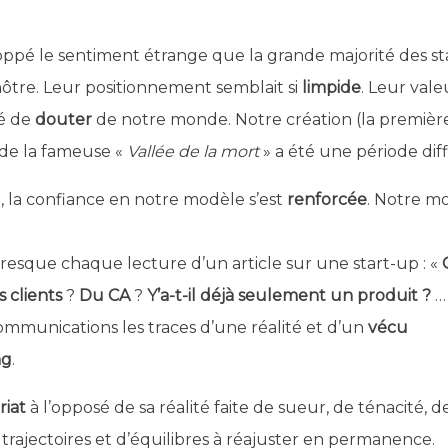
loppé le sentiment étrange que la grande majorité des s
ôtre. Leur positionnement semblait si
limpide
. Leur vale
té de
douter
de notre monde. Notre création (la première
 de la fameuse «
Vallée de la mort
» a été une période diffi
ci, la confiance en notre modèle s’est
renforcée
. Notre m
à presque chaque lecture d’un article sur une start-up : «
Q
s clients
?
Du CA
?
Y’a-t-il déjà seulement un produit ?
… 
 communications les traces d’une réalité et d’un
vécu
ng
.
riat
à l’opposé de sa réalité faite de sueur, de ténacité, d
e trajectoires et d’équilibres à réajuster en permanence.